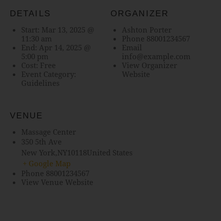
DETAILS
ORGANIZER
Start:
Mar 13, 2025 @
Ashton Porter
11:30 am
Phone
88001234567
End:
Apr 14, 2025 @
Email
5:00 pm
info@example.com
Cost:
Free
View Organizer
Event Category:
Website
Guidelines
VENUE
Massage Center
350 5th Ave
New York
,
NY
10118
United States
+ Google Map
Phone
88001234567
View Venue Website