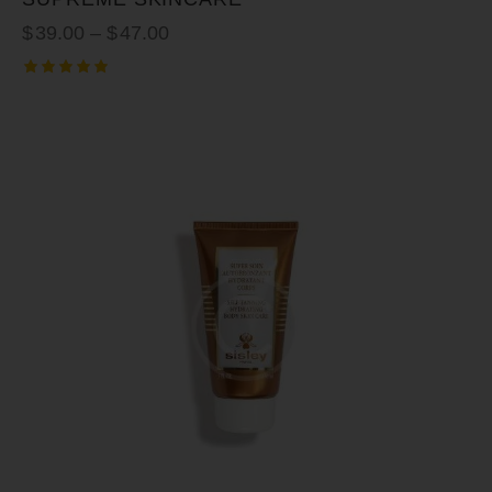
$
39.00
–
$
47.00
Rated
5.00
out of 5